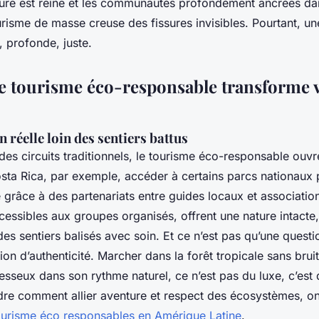
ature est reine et les communautés profondément ancrées da
tourisme de masse creuse des fissures invisibles. Pourtant, un
, profonde, juste.
e tourisme éco-responsable transforme 
réelle loin des sentiers battus
des circuits traditionnels, le tourisme éco-responsable ouv
osta Rica, par exemple, accéder à certains parcs nationaux
 grâce à des partenariats entre guides locaux et associatio
essibles aux groupes organisés, offrent une nature intacte,
des sentiers balisés avec soin. Et ce n’est pas qu’une questio
tion d’authenticité. Marcher dans la forêt tropicale sans bru
sseux dans son rythme naturel, ce n’est pas du luxe, c’est 
e comment allier aventure et respect des écosystèmes, o
ourisme éco responsables en Amérique Latine
.