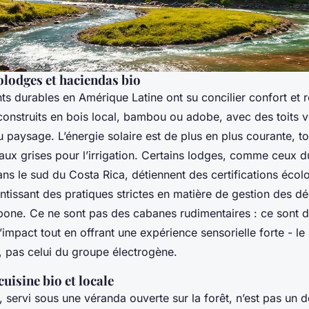
olodges et haciendas bio
s durables en Amérique Latine ont su concilier confort et r
onstruits en bois local, bambou ou adobe, avec des toits v
 paysage. L’énergie solaire est de plus en plus courante, 
aux grises pour l’irrigation. Certains lodges, comme ceux 
ans le sud du Costa Rica, détiennent des certifications écol
tissant des pratiques strictes en matière de gestion des dé
bone. Ce ne sont pas des cabanes rudimentaires : ce sont d
’impact tout en offrant une expérience sensorielle forte - le 
s, pas celui du groupe électrogène.
cuisine bio et locale
, servi sous une véranda ouverte sur la forêt, n’est pas un dét