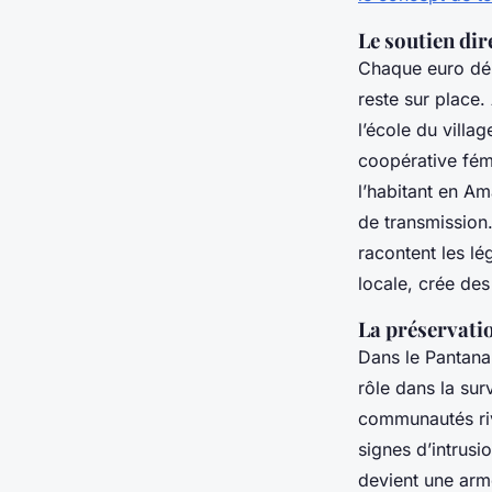
Le soutien di
Chaque euro dép
reste sur place.
l’école du villa
coopérative fémi
l’habitant en A
de transmission.
racontent les l
locale, crée des
La préservati
Dans le Pantanal
rôle dans la su
communautés rive
signes d’intrusi
devient une arm