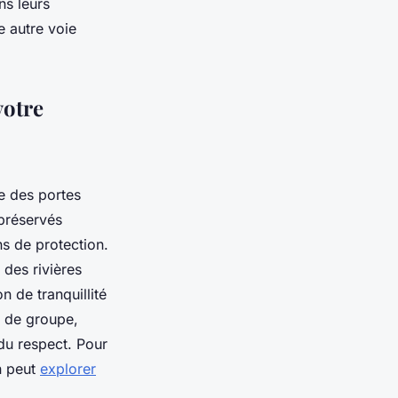
ns leurs
e autre voie
votre
re des portes
 préservés
ns de protection.
 des rivières
n de tranquillité
it de groupe,
du respect. Pour
n peut
explorer