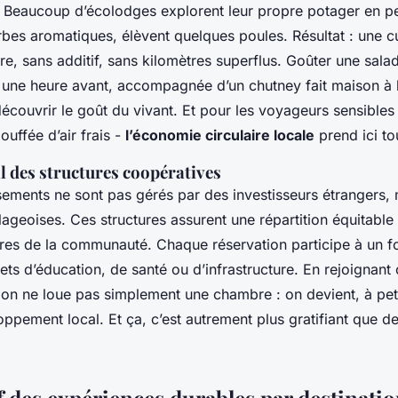
 Beaucoup d’écolodges explorent leur propre potager en p
rbes aromatiques, élèvent quelques poules. Résultat : une c
ire, sans additif, sans kilomètres superflus. Goûter une sa
s une heure avant, accompagnée d’un chutney fait maison à 
découvrir le goût du vivant. Et pour les voyageurs sensibles 
ouffée d’air frais -
l’économie circulaire locale
prend ici to
l des structures coopératives
sements ne sont pas gérés par des investisseurs étrangers,
lageoises. Ces structures assurent une répartition équitabl
es de la communauté. Chaque réservation participe à un 
ets d’éducation, de santé ou d’infrastructure. En rejoignant
on ne loue pas simplement une chambre : on devient, à peti
ppement local. Et ça, c’est autrement plus gratifiant que d
.