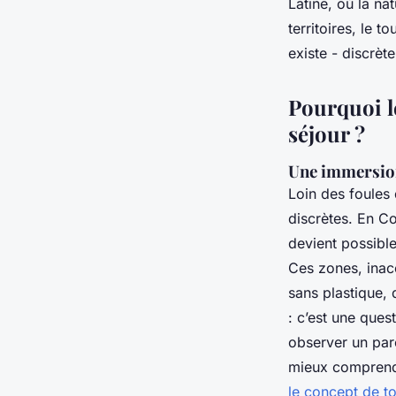
Latine, où la n
territoires, le 
Éléanore
•
22/05/2026 10:04
•
10 min de lecture
existe - discrète
Pourquoi l
séjour ?
Une immersion 
Loin des foules 
discrètes. En C
devient possible
Ces zones, inacc
sans plastique, 
: c’est une ques
observer un pare
mieux comprendr
le concept de t