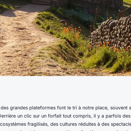
er le tourisme éco-
des grandes plateformes font le tri à notre place, souvent 
rrière un clic sur un forfait tout compris, il y a parfois des
rique Latine
écosystèmes fragilisés, des cultures réduites à des spectac