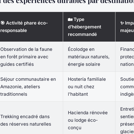
 des expériences durables par destinati
🏡 Type
🎯 Activité phare éco-
✨ Impa
d’hébergement
responsable
majeu
recommandé
Observation de la faune
Écolodge en
Finan
en forêt primaire avec
matériaux naturels,
protec
guides certifiés
énergie solaire
natio
Séjour communautaire en
Hostería familiale
Soutie
Amazonie, ateliers
ou nuit chez
comm
traditionnels
l’habitant
indig
Entret
Hacienda rénovée
Trekking encadré dans
sentie
ou lodge éco-
des réserves naturelles
préser
conçu
glacie