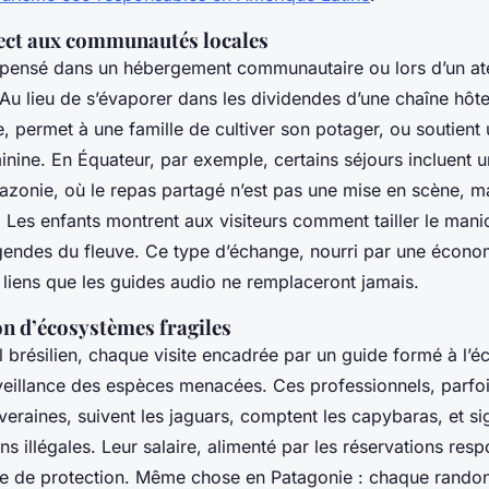
rect aux communautés locales
ensé dans un hébergement communautaire ou lors d’un atel
 Au lieu de s’évaporer dans les dividendes d’une chaîne hôtel
ge, permet à une famille de cultiver son potager, ou soutient
nine. En Équateur, par exemple, certains séjours incluent u
mazonie, où le repas partagé n’est pas une mise en scène, 
 Les enfants montrent aux visiteurs comment tailler le manio
égendes du fleuve. Ce type d’échange, nourri par une économ
 liens que les guides audio ne remplaceront jamais.
on d’écosystèmes fragiles
 brésilien, chaque visite encadrée par un guide formé à l’é
rveillance des espèces menacées. Ces professionnels, parfoi
raines, suivent les jaguars, comptent les capybaras, et sig
ons illégales. Leur salaire, alimenté par les réservations res
e de protection. Même chose en Patagonie : chaque rando