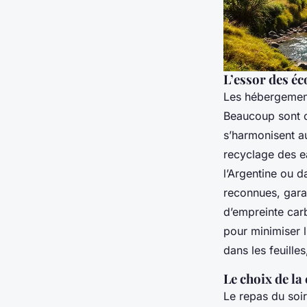
L’essor des éc
Les hébergement
Beaucoup sont c
s’harmonisent au
recyclage des e
l’Argentine ou d
reconnues, garan
d’empreinte car
pour minimiser l
dans les feuille
Le choix de la 
Le repas du soir