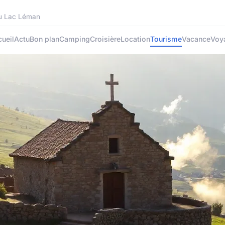
 du Lac Léman
ueil
Actu
Bon plan
Camping
Croisière
Location
Tourisme
Vacance
Voy