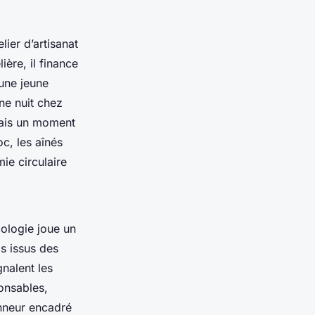
ier d’artisanat
ière, il finance
 une jeune
ne nuit chez
mais un moment
c, les aînés
ie circulaire
cologie joue un
s issus des
nalent les
ponsables,
nneur encadré