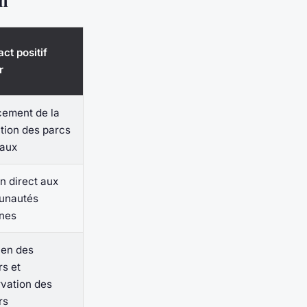
on
ct positif
r
cement de la
tion des parcs
naux
n direct aux
unautés
ènes
ien des
rs et
vation des
rs