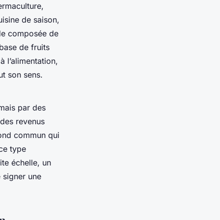
ermaculture,
uisine de saison,
lade composée de
base de fruits
à l’alimentation,
ut son sens.
 mais par des
e des revenus
fond commun qui
 ce type
te échelle, un
e signer une