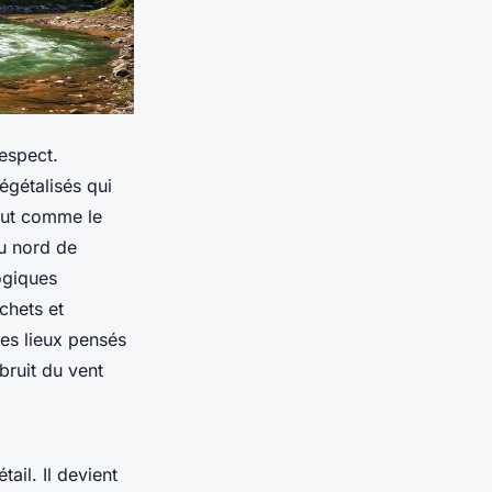
espect.
égétalisés qui
tout comme le
du nord de
ogiques
chets et
es lieux pensés
bruit du vent
ail. Il devient