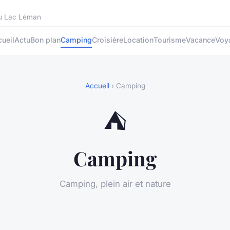
 du Lac Léman
ueil
Actu
Bon plan
Camping
Croisière
Location
Tourisme
Vacance
Voy
Accueil
› Camping
⛺
Camping
Camping, plein air et nature