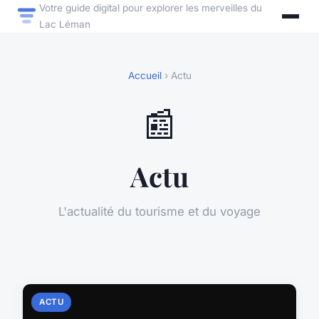
Votre guide digital pour explorer les merveilles du
Lac Léman
Accueil
› Actu
📰
Actu
L'actualité du tourisme et du voyage
ACTU