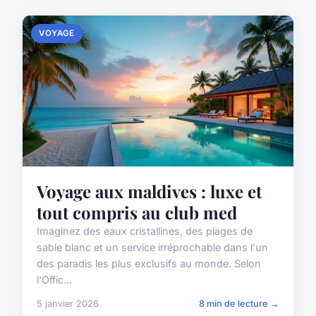
VOYAGE
Voyage aux maldives : luxe et
tout compris au club med
Imaginez des eaux cristallines, des plages de
sable blanc et un service irréprochable dans l'un
des paradis les plus exclusifs au monde. Selon
l'Offic...
5 janvier 2026
8 min de lecture →