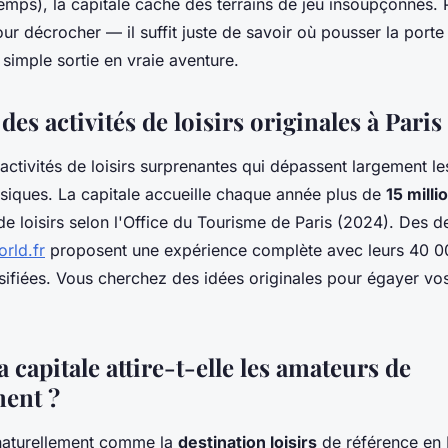
emps), la capitale cache des terrains de jeu insoupçonnés.
 pour décrocher — il suffit juste de savoir où pousser la porte
simple sortie en vraie aventure.
es activités de loisirs originales à Paris
activités de loisirs surprenantes qui dépassent largement le
ssiques. La capitale accueille chaque année plus de
15 milli
e loisirs selon l'Office du Tourisme de Paris (2024). Des de
rld.fr
proposent une expérience complète avec leurs 40 
ersifiées. Vous cherchez des idées originales pour égayer v
 capitale attire-t-elle les amateurs de
ment ?
naturellement comme la
destination loisirs
de référence en 