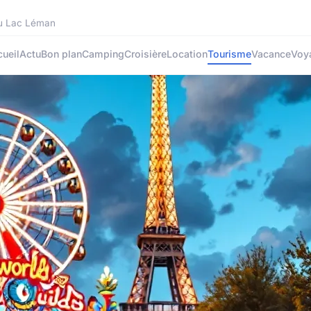
 du Lac Léman
ueil
Actu
Bon plan
Camping
Croisière
Location
Tourisme
Vacance
Voy