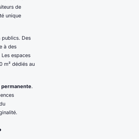
siteurs de
ité unique
 publics. Des
e à des
. Les espaces
00 m² dédiés au
té permanente
.
iences
 du
inalité.
?