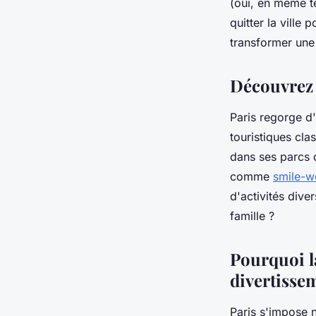
(oui, en même t
quitter la ville
Maya
•
25 janvier 2026
•
8 min de lecture
transformer une 
Découvrez d
Paris regorge d'
touristiques cla
dans ses parcs d
comme
smile-wo
d'activités div
famille ?
Pourquoi la
divertisse
Paris s'impose 