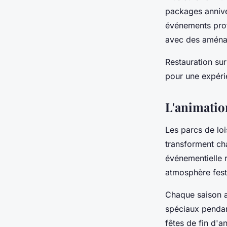
packages annive
événements profe
avec des aména
Restauration su
pour une expéri
L'animatio
Les parcs de lois
transforment c
événementielle r
atmosphère festi
Chaque saison a
spéciaux pendan
fêtes de fin d'a