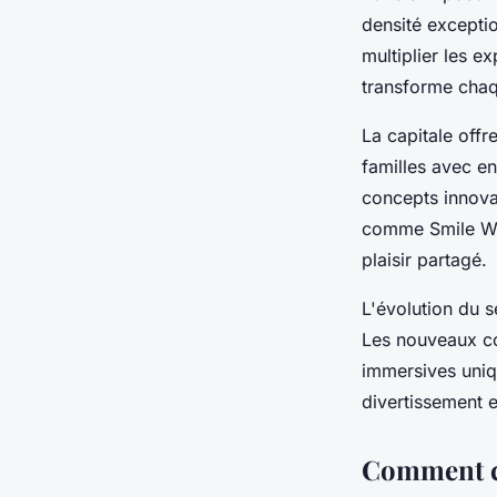
densité exceptio
multiplier les e
transforme chaqu
La capitale offr
familles avec e
concepts innova
comme Smile Wor
plaisir partagé.
L'évolution du 
Les nouveaux co
immersives uniq
divertissement e
Comment ch