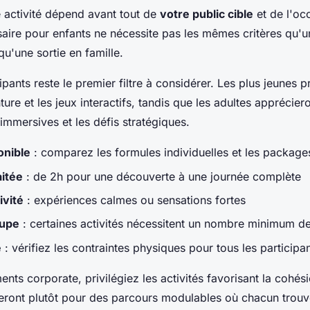
e activité dépend avant tout de
votre public cible
et de l'oc
saire pour enfants ne nécessite pas les mêmes critères qu'u
qu'une sortie en famille.
pants reste le premier filtre à considérer. Les plus jeunes pr
ure et les jeux interactifs, tandis que les adultes apprécie
immersives et les défis stratégiques.
onible
: comparez les formules individuelles et les packag
itée
: de 2h pour une découverte à une journée complète
ivité
: expériences calmes ou sensations fortes
oupe
: certaines activités nécessitent un nombre minimum de
é
: vérifiez les contraintes physiques pour tous les participa
nts corporate, privilégiez les activités favorisant la cohés
teront plutôt pour des parcours modulables où chacun trou