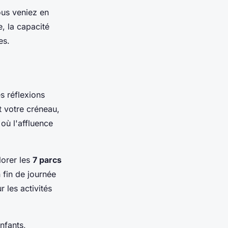
ous veniez en
e, la capacité
es.
 réflexions
t votre créneau,
où l'affluence
lorer les
7 parcs
 fin de journée
 les activités
nfants,