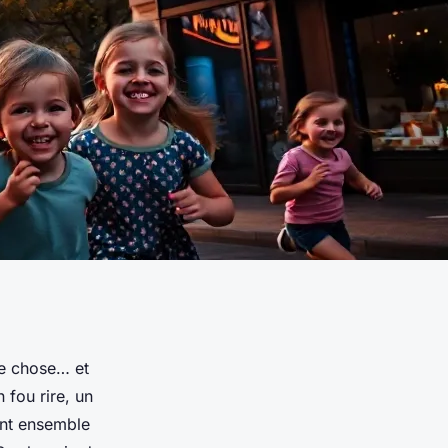
me chose… et
 fou rire, un
ent ensemble