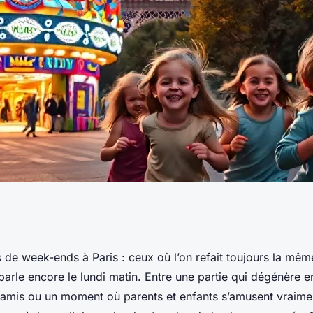
à paris : amusez-
s de week-ends à Paris : ceux où l’on refait toujours la mê
arle encore le lundi matin. Entre une partie qui dégénère en
e amis ou un moment où parents et enfants s’amusent vraim