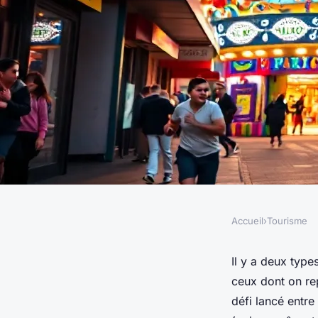
Accueil
›
Tourisme
TOURISME
Activités de loisirs 
Il y a deux type
ceux dont on rep
vous à smile world !
défi lancé entr