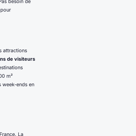
 Pas besoin de
 pour
s attractions
ons de visiteurs
stinations
000 m²
os week-ends en
France. La