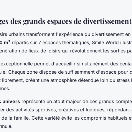
ges des grands espaces de divertissement
sirs urbains transforment l'expérience du divertissement en f
0 m²
répartis sur 7 espaces thématiques, Smile World illust
énération de lieux de loisirs qui révolutionnent les sorties p
 exceptionnelle permet d'accueillir simultanément des centai
oule. Chaque zone dispose de suffisamment d'espace pour q
t librement, créant une atmosphère détendue loin du stress 
nnes.
s univers
représente un atout majeur de ces grands comp
er des activités sportives, créatives et ludiques, répondant
 la famille. Cette variété évite les compromis habituels et
nnuie.