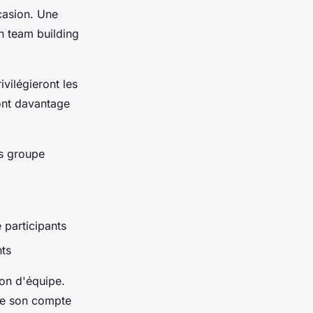
casion. Une
n team building
ivilégieront les
ront davantage
es groupe
 participants
nts
ion d'équipe.
ve son compte