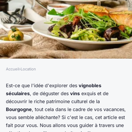
Accueil
›
Location
LOCATION
Où séjourner en Bourgogne
Est-ce que l'idée d'explorer des
vignobles
séculaires
, de déguster des
vins
exquis et de
pour des vacances avec des
découvrir le riche patrimoine culturel de la
cours de dégustation de vin et
Bourgogne
, tout cela dans le cadre de vos vacances,
des visites de vignobles?
vous semble alléchante? Si c'est le cas, cet article est
fait pour vous. Nous allons vous guider à travers une
Maya
•
5 juin 2024
•
5 min de lecture